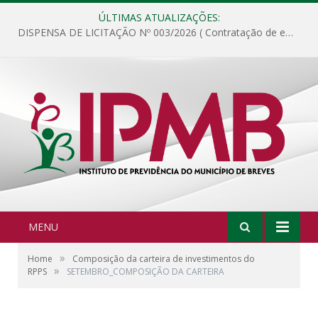
ÚLTIMAS ATUALIZAÇÕES:
DISPENSA DE LICITAÇÃO Nº 003/2026 ( Contratação de empresa para fornecimento de gêneros alimentícios não perecíveis, materiais de expediente, descartáveis, copa e cozinha, para análise e posterior publicação.)
MENU
»
Home
Composição da carteira de investimentos do
»
RPPS
SETEMBRO_COMPOSIÇÃO DA CARTEIRA