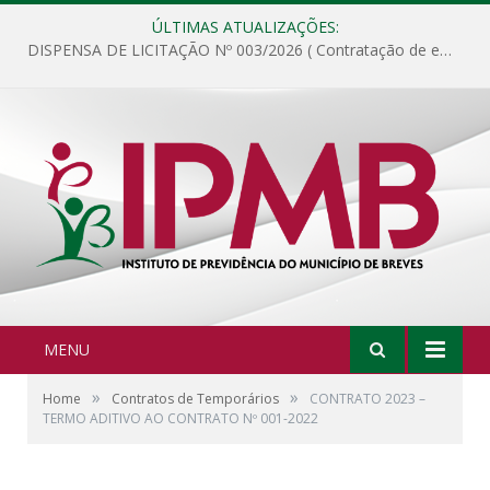
ÚLTIMAS ATUALIZAÇÕES:
DISPENSA DE LICITAÇÃO Nº 003/2026 ( Contratação de empresa para fornecimento de gêneros alimentícios não perecíveis, materiais de expediente, descartáveis, copa e cozinha, para análise e posterior publicação.)
MENU
»
»
Home
Contratos de Temporários
CONTRATO 2023 –
TERMO ADITIVO AO CONTRATO Nº 001-2022