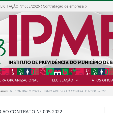
DISPENSA DE LICITAÇÃO Nº 003/2026 ( Contratação de empresa para fornecimento de gêneros alimentícios não perecíveis, materiais de expediente, descartáveis, copa e cozinha, para análise e posterior publicação.)
URA ORGANIZACIONAL
LEGISLAÇÃO
ATOS OFICIA
»
ários
CONTRATO 2023 – TERMO ADITIVO AO CONTRATO Nº 005-2022
 AO CONTRATO Nº 005-2022