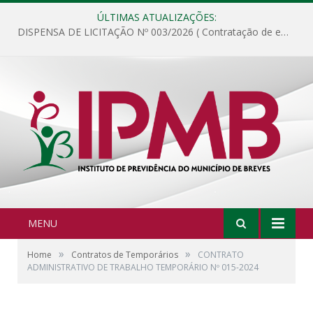
ÚLTIMAS ATUALIZAÇÕES:
DISPENSA DE LICITAÇÃO Nº 003/2026 ( Contratação de empresa para fornecimento de gêneros alimentícios não perecíveis, materiais de expediente, descartáveis, copa e cozinha, para análise e posterior publicação.)
MENU
»
»
Home
Contratos de Temporários
CONTRATO
ADMINISTRATIVO DE TRABALHO TEMPORÁRIO Nº 015-2024