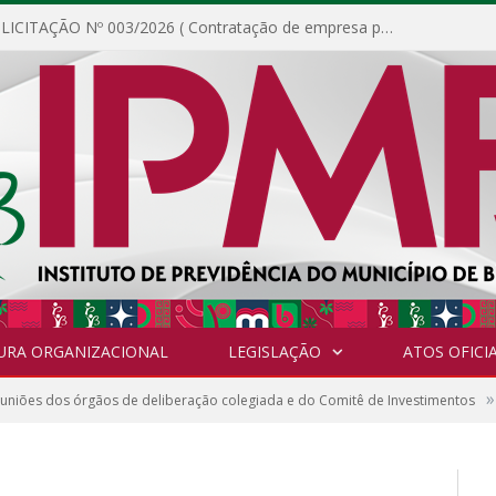
DISPENSA DE LICITAÇÃO Nº 003/2026 ( Contratação de empresa para fornecimento de gêneros alimentícios não perecíveis, materiais de expediente, descartáveis, copa e cozinha, para análise e posterior publicação.)
URA ORGANIZACIONAL
LEGISLAÇÃO
ATOS OFICIA
»
euniões dos órgãos de deliberação colegiada e do Comitê de Investimentos