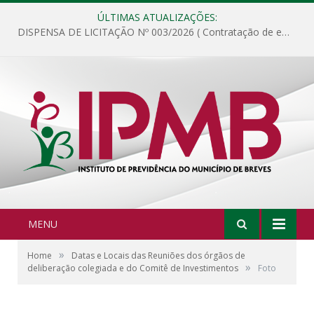
ÚLTIMAS ATUALIZAÇÕES:
DISPENSA DE LICITAÇÃO Nº 003/2026 ( Contratação de empresa para fornecimento de gêneros alimentícios não perecíveis, materiais de expediente, descartáveis, copa e cozinha, para análise e posterior publicação.)
MENU
»
Home
Datas e Locais das Reuniões dos órgãos de
»
deliberação colegiada e do Comitê de Investimentos
Foto