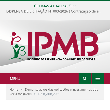
ÚLTIMAS ATUALIZAÇÕES:
DISPENSA DE LICITAÇÃO Nº 003/2026 ( Contratação de empresa para fornecimento de gêneros alimentícios não perecíveis, materiais de expediente, descartáveis, copa e cozinha, para análise e posterior publicação.)
MENU
»
Home
Demonstrativos das Aplicações e Investimentos dos
»
Recursos (DAIR)
DAIR_ABR_2021