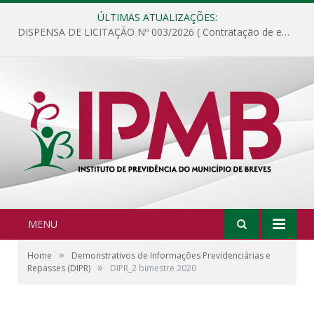
ÚLTIMAS ATUALIZAÇÕES:
DISPENSA DE LICITAÇÃO Nº 003/2026 ( Contratação de empresa para fornecimento de gêneros alimentícios não perecíveis, materiais de expediente, descartáveis, copa e cozinha, para análise e posterior publicação.)
MENU
»
Home
Demonstrativos de Informações Previdenciárias e
»
Repasses (DIPR)
DIPR_2 bimestre 2020