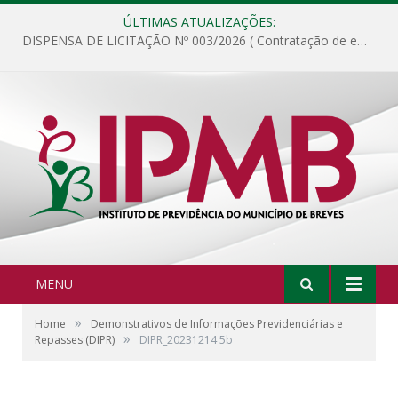
ÚLTIMAS ATUALIZAÇÕES:
DISPENSA DE LICITAÇÃO Nº 003/2026 ( Contratação de empresa para fornecimento de gêneros alimentícios não perecíveis, materiais de expediente, descartáveis, copa e cozinha, para análise e posterior publicação.)
MENU
»
Home
Demonstrativos de Informações Previdenciárias e
»
Repasses (DIPR)
DIPR_20231214 5b