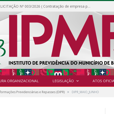
DISPENSA DE LICITAÇÃO Nº 003/2026 ( Contratação de empresa para fornecimento de gêneros alimentícios não perecíveis, materiais de expediente, descartáveis, copa e cozinha, para análise e posterior publicação.)
URA ORGANIZACIONAL
LEGISLAÇÃO
ATOS OFICIA
»
formações Previdenciárias e Repasses (DIPR)
DIPR_MAIO_JUNHO