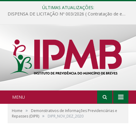
ÚLTIMAS ATUALIZAÇÕES:
DISPENSA DE LICITAÇÃO Nº 003/2026 ( Contratação de empresa para fornecimento de gêneros alimentícios não perecíveis, materiais de expediente, descartáveis, copa e cozinha, para análise e posterior publicação.)
MENU
»
Home
Demonstrativos de Informações Previdenciárias e
»
Repasses (DIPR)
DIPR_NOV_DEZ_2020