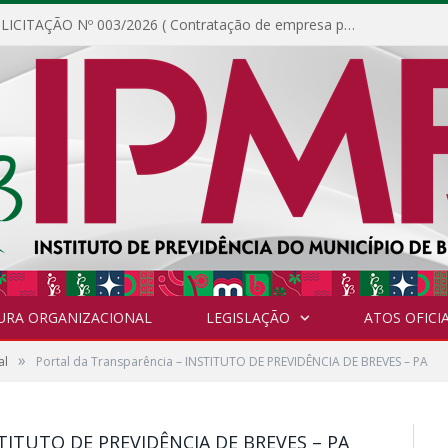
DISPENSA DE LICITAÇÃO Nº 003/2026 ( Contratação de empresa para fornecimento de gêneros alimentícios não perecíveis, materiais de expediente, descartáveis, copa e cozinha, para análise e posterior publicação.)
URA ORGANIZACIONAL
LEGISLAÇÃO
ATOS OFICIA
»
al
Portal da Transparência – INSTITUTO DE PREVIDÊNCIA DE BREVES – PA
TITUTO DE PREVIDÊNCIA DE BREVES – PA