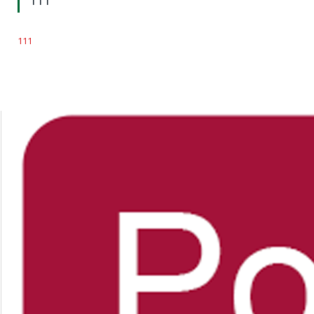
111
111