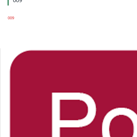
009
009