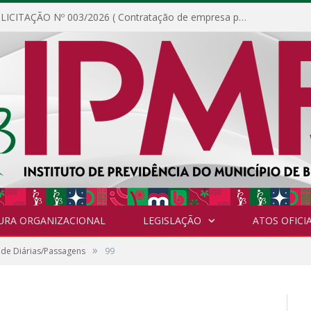
DISPENSA DE LICITAÇÃO Nº 003/2026 ( Contratação de empresa para fornecimento de gêneros alimentícios não perecíveis, materiais de expediente, descartáveis, copa e cozinha, para análise e posterior publicação.)
URA ORGANIZACIONAL
LEGISLAÇÃO
ATOS OFICIA
»
 de Diárias/Passagens
99