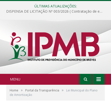
ÚLTIMAS ATUALIZAÇÕES:
DISPENSA DE LICITAÇÃO Nº 003/2026 ( Contratação de empresa para fornecimento de gêneros alimentícios não perecíveis, materiais de expediente, descartáveis, copa e cozinha, para análise e posterior publicação.)
MENU
»
»
Home
Portal da Transparência
Lei Municipal do Plano
de Amortização