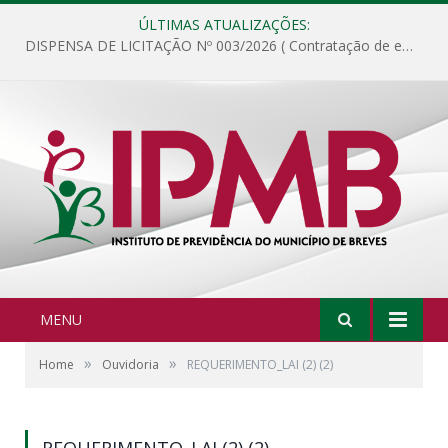
ÚLTIMAS ATUALIZAÇÕES:
DISPENSA DE LICITAÇÃO Nº 003/2026 ( Contratação de empresa para fornecimento de gêneros alimentícios não perecíveis, materiais de expediente, descartáveis, copa e cozinha, para análise e posterior publicação.)
MENU
»
»
Home
Ouvidoria
REQUERIMENTO_LAI (2) (2)