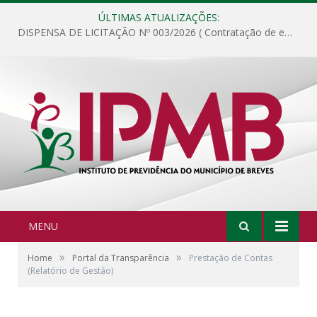
ÚLTIMAS ATUALIZAÇÕES:
DISPENSA DE LICITAÇÃO Nº 003/2026 ( Contratação de empresa para fornecimento de gêneros alimentícios não perecíveis, materiais de expediente, descartáveis, copa e cozinha, para análise e posterior publicação.)
MENU
»
»
Home
Portal da Transparência
Prestação de Contas
(Relatório de Gestão)