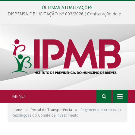
ÚLTIMAS ATUALIZAÇÕES:
DISPENSA DE LICITAÇÃO Nº 003/2026 ( Contratação de empresa para fornecimento de gêneros alimentícios não perecíveis, materiais de expediente, descartáveis, copa e cozinha, para análise e posterior publicação.)
MENU
»
»
Home
Portal da Transparência
Regimento Interno e/ou
Resoluções do Comitê de Investimento