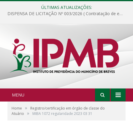
ÚLTIMAS ATUALIZAÇÕES:
DISPENSA DE LICITAÇÃO Nº 003/2026 ( Contratação de empresa para fornecimento de gêneros alimentícios não perecíveis, materiais de expediente, descartáveis, copa e cozinha, para análise e posterior publicação.)
MENU
»
Home
Registro/certificação em órgão de classe do
»
Atuário
MIBA 1072 regularidade 2023 03 31