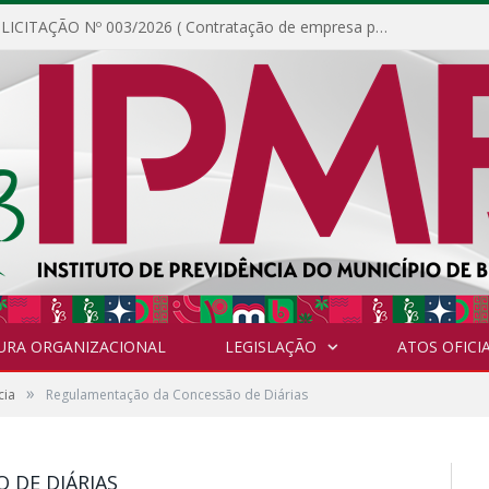
DISPENSA DE LICITAÇÃO Nº 003/2026 ( Contratação de empresa para fornecimento de gêneros alimentícios não perecíveis, materiais de expediente, descartáveis, copa e cozinha, para análise e posterior publicação.)
URA ORGANIZACIONAL
LEGISLAÇÃO
ATOS OFICIA
»
cia
Regulamentação da Concessão de Diárias
 DE DIÁRIAS