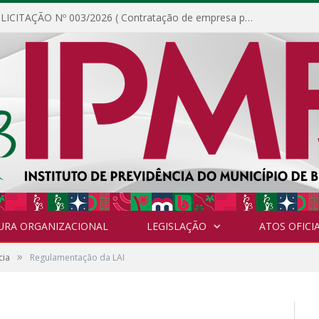
DISPENSA DE LICITAÇÃO Nº 003/2026 ( Contratação de empresa para fornecimento de gêneros alimentícios não perecíveis, materiais de expediente, descartáveis, copa e cozinha, para análise e posterior publicação.)
URA ORGANIZACIONAL
LEGISLAÇÃO
ATOS OFICIA
»
cia
Regulamentação da LAI