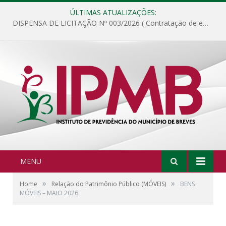
ÚLTIMAS ATUALIZAÇÕES:
DISPENSA DE LICITAÇÃO Nº 003/2026 ( Contratação de empresa para fornecimento de gêneros alimentícios não perecíveis, materiais de expediente, descartáveis, copa e cozinha, para análise e posterior publicação.)
MENU
»
»
Home
Relação do Patrimônio Público (MÓVEIS)
BENS
MÓVEIS – MAIO 2026