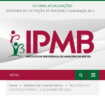
ÚLTIMAS ATUALIZAÇÕES:
DISPENSA DE LICITAÇÃO Nº 003/2026 ( Contratação de empresa para fornecimento de gêneros alimentícios não perecíveis, materiais de expediente, descartáveis, copa e cozinha, para análise e posterior publicação.)
MENU
»
»
Home
Relatório de Controle Interno
RELATÓRIO DO
CONTROLE INTERNO – 2º QUADRIMESTRE 2020