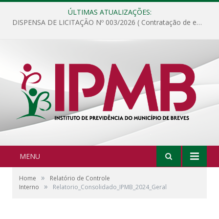
ÚLTIMAS ATUALIZAÇÕES:
DISPENSA DE LICITAÇÃO Nº 003/2026 ( Contratação de empresa para fornecimento de gêneros alimentícios não perecíveis, materiais de expediente, descartáveis, copa e cozinha, para análise e posterior publicação.)
MENU
»
Home
Relatório de Controle
»
Interno
Relatorio_Consolidado_IPMB_2024_Geral