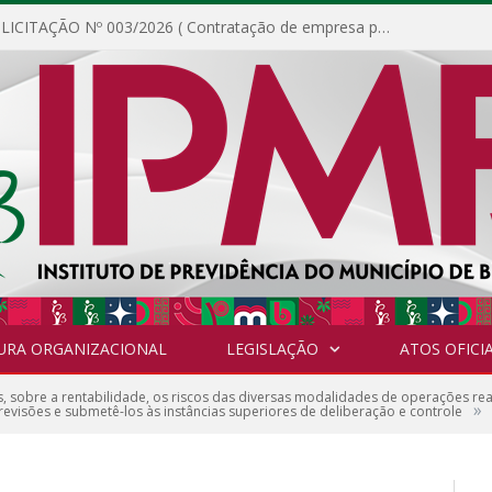
DISPENSA DE LICITAÇÃO Nº 003/2026 ( Contratação de empresa para fornecimento de gêneros alimentícios não perecíveis, materiais de expediente, descartáveis, copa e cozinha, para análise e posterior publicação.)
URA ORGANIZACIONAL
LEGISLAÇÃO
ATOS OFICIA
s, sobre a rentabilidade, os riscos das diversas modalidades de operações rea
»
 revisões e submetê-los às instâncias superiores de deliberação e controle