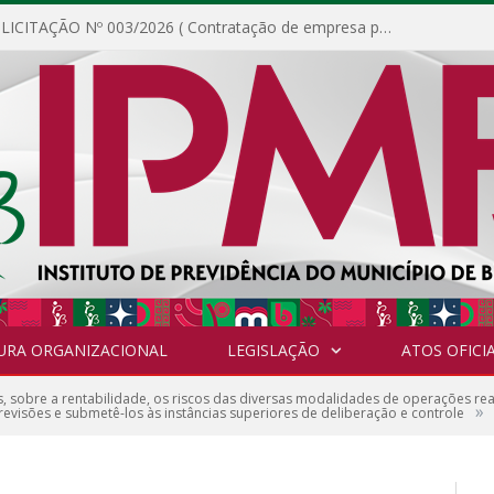
DISPENSA DE LICITAÇÃO Nº 003/2026 ( Contratação de empresa para fornecimento de gêneros alimentícios não perecíveis, materiais de expediente, descartáveis, copa e cozinha, para análise e posterior publicação.)
URA ORGANIZACIONAL
LEGISLAÇÃO
ATOS OFICIA
s, sobre a rentabilidade, os riscos das diversas modalidades de operações rea
»
 revisões e submetê-los às instâncias superiores de deliberação e controle