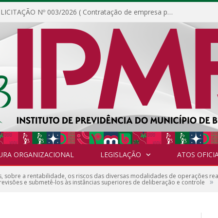
DISPENSA DE LICITAÇÃO Nº 003/2026 ( Contratação de empresa para fornecimento de gêneros alimentícios não perecíveis, materiais de expediente, descartáveis, copa e cozinha, para análise e posterior publicação.)
URA ORGANIZACIONAL
LEGISLAÇÃO
ATOS OFICIA
s, sobre a rentabilidade, os riscos das diversas modalidades de operações rea
»
 revisões e submetê-los às instâncias superiores de deliberação e controle