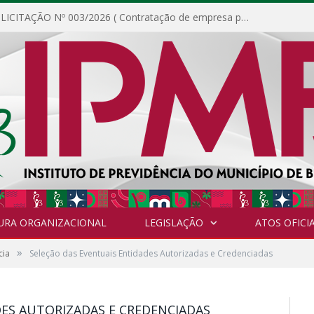
DISPENSA DE LICITAÇÃO Nº 003/2026 ( Contratação de empresa para fornecimento de gêneros alimentícios não perecíveis, materiais de expediente, descartáveis, copa e cozinha, para análise e posterior publicação.)
URA ORGANIZACIONAL
LEGISLAÇÃO
ATOS OFICIA
»
cia
Seleção das Eventuais Entidades Autorizadas e Credenciadas
DES AUTORIZADAS E CREDENCIADAS