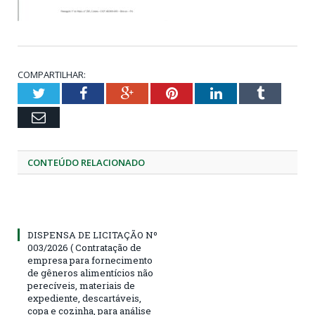
COMPARTILHAR:
Twitter
Facebook
Google+
Pinterest
LinkedIn
Tumblr
Email
CONTEÚDO RELACIONADO
DISPENSA DE LICITAÇÃO Nº
003/2026 ( Contratação de
empresa para fornecimento
de gêneros alimentícios não
perecíveis, materiais de
expediente, descartáveis,
copa e cozinha, para análise