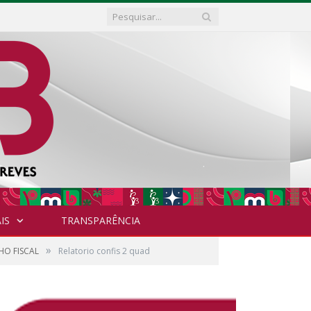
IS
TRANSPARÊNCIA
»
HO FISCAL
Relatorio confis 2 quad