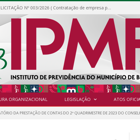
DISPENSA DE LICITAÇÃO Nº 003/2026 ( Contratação de empresa para fornecimento de gêneros alimentícios não perecíveis, materiais de expediente, descartáveis, copa e cozinha, para análise e posterior publicação.)
URA ORGANIZACIONAL
LEGISLAÇÃO
ATOS OFICIA
ATÓRIO DA PRESTAÇÃO DE CONTAS DO 2º QUADRIMESTRE DE 2023 DO CONSEL