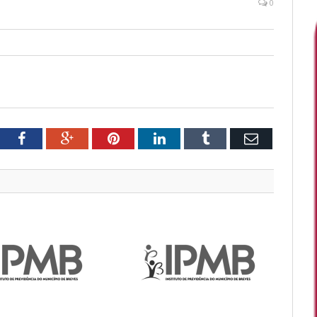
0
tter
Facebook
Google+
Pinterest
LinkedIn
Tumblr
Email