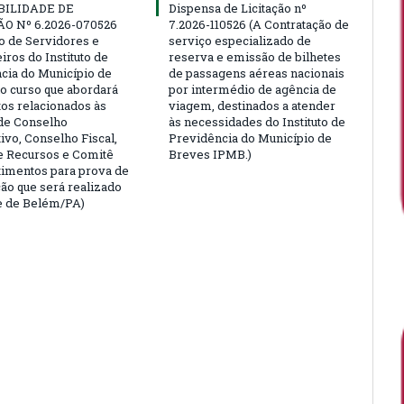
BILIDADE DE
Dispensa de Licitação nº
ÃO Nº 6.2026-070526
7.2026-110526 (A Contratação de
ão de Servidores e
serviço especializado de
ros do Instituto de
reserva e emissão de bilhetes
cia do Município de
de passagens aéreas nacionais
o curso que abordará
por intermédio de agência de
tos relacionados às
viagem, destinados a atender
de Conselho
às necessidades do Instituto de
ivo, Conselho Fiscal,
Previdência do Município de
e Recursos e Comitê
Breves IPMB.)
timentos para prova de
ção que será realizado
e de Belém/PA)