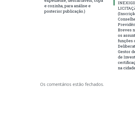
expediente, descartáveis, copa
INEXIGI
e cozinha, para análise e
LICITAÇ
posterior publicação.)
(Inscriç
Conselhei
Previdên
Breves n
os assun
funções 
Deliberat
Gestor d
de Inves
certifica
na cidad
Os comentários estão fechados.