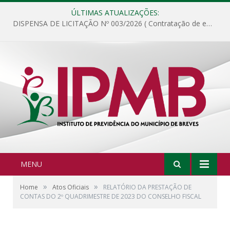
ÚLTIMAS ATUALIZAÇÕES:
DISPENSA DE LICITAÇÃO Nº 003/2026 ( Contratação de empresa para fornecimento de gêneros alimentícios não perecíveis, materiais de expediente, descartáveis, copa e cozinha, para análise e posterior publicação.)
MENU
»
»
Home
Atos Oficiais
RELATÓRIO DA PRESTAÇÃO DE
CONTAS DO 2º QUADRIMESTRE DE 2023 DO CONSELHO FISCAL