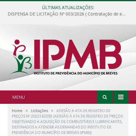
ÚLTIMAS ATUALIZAÇÕES:
DISPENSA DE LICITAÇÃO Nº 003/2026 ( Contratação de empresa para fornecimento de gêneros alimentícios não perecíveis, materiais de expediente, descartáveis, copa e cozinha, para análise e posterior publicação.)
MENU
»
»
Home
Licitações
ADESÃO A ATA DE REGISTRO DE
PREÇOS Nº 2022162205 (ADESÃO À ATA DE REGISTRO DE PREÇOS
OBJETIVANDO A AQUISIÇÃO DE COMBUSTÍVEIS E LUBRIFICANTES,
DESTINADOS A ATENDER AS DEMANDAS DO INSTITUTO DE
PREVIDÊNCIA DO MUNICÍPIO DE BREVES (IPMB))