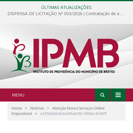
ÚLTIMAS ATUALIZAÇÕES:
DISPENSA DE LICITAÇÃO Nº 003/2026 ( Contratação de empresa para fornecimento de gêneros alimentícios não perecíveis, materiais de expediente, descartáveis, copa e cozinha, para análise e posterior publicação.)
MENU
»
»
Home
Notícias
Atenção Novos Serviços Online
»
Disponíveis!
e239da9dab3e636ab99c1858ac42400f