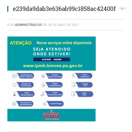
e239da9dab3e636ab99c1858ac42400f
0
POR
ADMINISTRADOR
EM
18 DE MAIO DE 2021