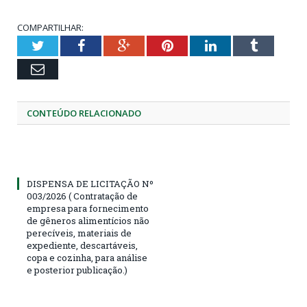
COMPARTILHAR:
Twitter
Facebook
Google+
Pinterest
LinkedIn
Tumblr
Email
CONTEÚDO RELACIONADO
DISPENSA DE LICITAÇÃO Nº
003/2026 ( Contratação de
empresa para fornecimento
de gêneros alimentícios não
perecíveis, materiais de
expediente, descartáveis,
copa e cozinha, para análise
e posterior publicação.)