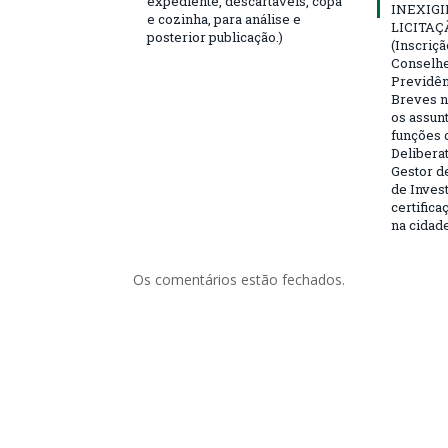
expediente, descartáveis, copa
INEXIGI
e cozinha, para análise e
LICITAÇ
posterior publicação.)
(Inscriç
Conselhei
Previdên
Breves n
os assun
funções 
Deliberat
Gestor d
de Inves
certifica
na cidad
Os comentários estão fechados.