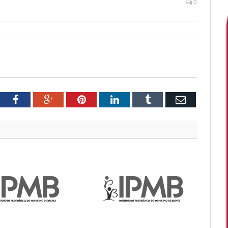
0
tter
Facebook
Google+
Pinterest
LinkedIn
Tumblr
Email