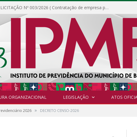
DISPENSA DE LICITAÇÃO Nº 003/2026 ( Contratação de empresa para fornecimento de gêneros alimentícios não perecíveis, materiais de expediente, descartáveis, copa e cozinha, para análise e posterior publicação.)
URA ORGANIZACIONAL
LEGISLAÇÃO
ATOS OFICIA
»
evidenciário 2026
DECRETO CENSO-2026