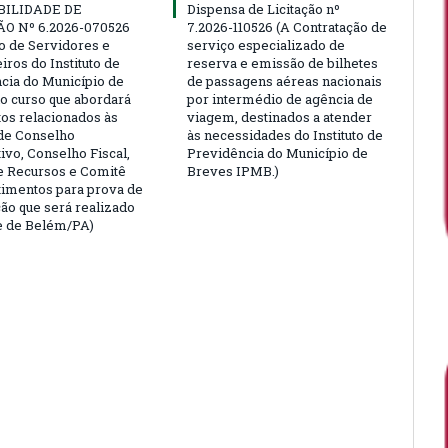
BILIDADE DE
Dispensa de Licitação nº
ÃO Nº 6.2026-070526
7.2026-110526 (A Contratação de
ão de Servidores e
serviço especializado de
ros do Instituto de
reserva e emissão de bilhetes
cia do Município de
de passagens aéreas nacionais
o curso que abordará
por intermédio de agência de
tos relacionados às
viagem, destinados a atender
de Conselho
às necessidades do Instituto de
ivo, Conselho Fiscal,
Previdência do Município de
e Recursos e Comitê
Breves IPMB.)
timentos para prova de
ção que será realizado
e de Belém/PA)