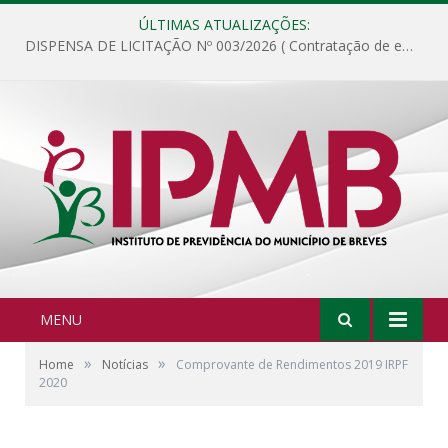
ÚLTIMAS ATUALIZAÇÕES:
DISPENSA DE LICITAÇÃO Nº 003/2026 ( Contratação de empresa para fornecimento de gêneros alimentícios não perecíveis, materiais de expediente, descartáveis, copa e cozinha, para análise e posterior publicação.)
MENU
»
»
Home
Notícias
Comprovante de Rendimentos 2019 IRPF
2020