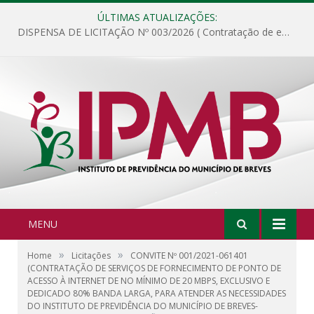
ÚLTIMAS ATUALIZAÇÕES:
DISPENSA DE LICITAÇÃO Nº 003/2026 ( Contratação de empresa para fornecimento de gêneros alimentícios não perecíveis, materiais de expediente, descartáveis, copa e cozinha, para análise e posterior publicação.)
MENU
»
»
Home
Licitações
CONVITE Nº 001/2021-061401
(CONTRATAÇÃO DE SERVIÇOS DE FORNECIMENTO DE PONTO DE
ACESSO À INTERNET DE NO MÍNIMO DE 20 MBPS, EXCLUSIVO E
DEDICADO 80% BANDA LARGA, PARA ATENDER AS NECESSIDADES
DO INSTITUTO DE PREVIDÊNCIA DO MUNICÍPIO DE BREVES-