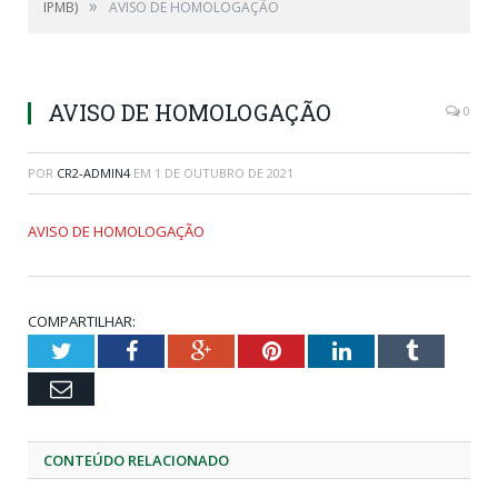
»
IPMB)
AVISO DE HOMOLOGAÇÃO
AVISO DE HOMOLOGAÇÃO
0
POR
CR2-ADMIN4
EM
1 DE OUTUBRO DE 2021
AVISO DE HOMOLOGAÇÃO
COMPARTILHAR:
Twitter
Facebook
Google+
Pinterest
LinkedIn
Tumblr
Email
CONTEÚDO RELACIONADO