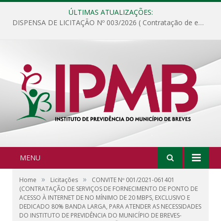
ÚLTIMAS ATUALIZAÇÕES:
DISPENSA DE LICITAÇÃO Nº 003/2026 ( Contratação de empresa para fornecimento de gêneros alimentícios não perecíveis, materiais de expediente, descartáveis, copa e cozinha, para análise e posterior publicação.)
MENU
»
»
Home
Licitações
CONVITE Nº 001/2021-061401
(CONTRATAÇÃO DE SERVIÇOS DE FORNECIMENTO DE PONTO DE
ACESSO À INTERNET DE NO MÍNIMO DE 20 MBPS, EXCLUSIVO E
DEDICADO 80% BANDA LARGA, PARA ATENDER AS NECESSIDADES
DO INSTITUTO DE PREVIDÊNCIA DO MUNICÍPIO DE BREVES-