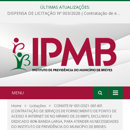
ÚLTIMAS ATUALIZAÇÕES:
DISPENSA DE LICITAÇÃO Nº 003/2026 ( Contratação de empresa para fornecimento de gêneros alimentícios não perecíveis, materiais de expediente, descartáveis, copa e cozinha, para análise e posterior publicação.)
MENU
»
»
Home
Licitações
CONVITE Nº 001/2021-061401
(CONTRATAÇÃO DE SERVIÇOS DE FORNECIMENTO DE PONTO DE
ACESSO À INTERNET DE NO MÍNIMO DE 20 MBPS, EXCLUSIVO E
DEDICADO 80% BANDA LARGA, PARA ATENDER AS NECESSIDADES
DO INSTITUTO DE PREVIDÊNCIA DO MUNICÍPIO DE BREVES-