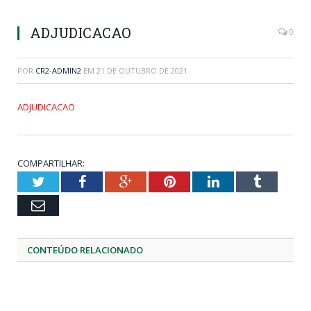
ADJUDICACAO
0
POR
CR2-ADMIN2
EM
21 DE OUTUBRO DE 2021
ADJUDICACAO
COMPARTILHAR:
Twitter
Facebook
Google+
Pinterest
LinkedIn
Tumblr
Email
CONTEÚDO RELACIONADO