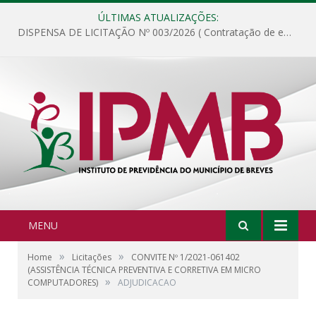
ÚLTIMAS ATUALIZAÇÕES:
DISPENSA DE LICITAÇÃO Nº 003/2026 ( Contratação de empresa para fornecimento de gêneros alimentícios não perecíveis, materiais de expediente, descartáveis, copa e cozinha, para análise e posterior publicação.)
MENU
»
»
Home
Licitações
CONVITE Nº 1/2021-061402
(ASSISTÊNCIA TÉCNICA PREVENTIVA E CORRETIVA EM MICRO
»
COMPUTADORES)
ADJUDICACAO