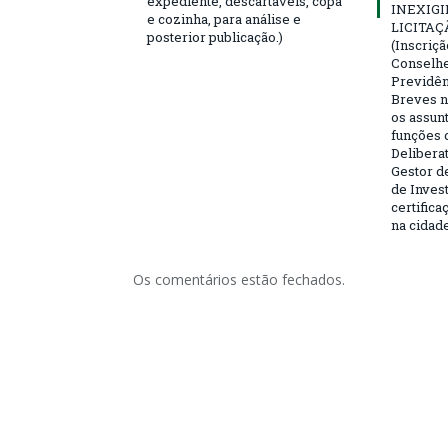
expediente, descartáveis, copa
INEXIGI
e cozinha, para análise e
LICITAÇ
posterior publicação.)
(Inscriç
Conselhei
Previdên
Breves n
os assun
funções 
Deliberat
Gestor d
de Inves
certifica
na cidad
Os comentários estão fechados.