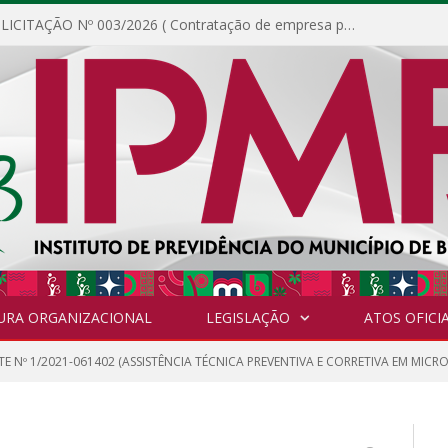
DISPENSA DE LICITAÇÃO Nº 003/2026 ( Contratação de empresa para fornecimento de gêneros alimentícios não perecíveis, materiais de expediente, descartáveis, copa e cozinha, para análise e posterior publicação.)
URA ORGANIZACIONAL
LEGISLAÇÃO
ATOS OFICIA
E Nº 1/2021-061402 (ASSISTÊNCIA TÉCNICA PREVENTIVA E CORRETIVA EM MI