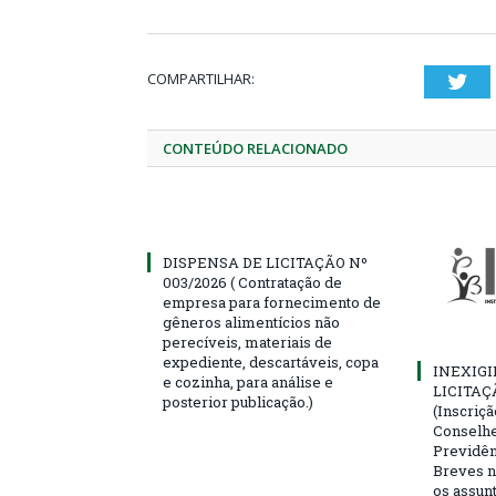
COMPARTILHAR:
Twi
CONTEÚDO RELACIONADO
DISPENSA DE LICITAÇÃO Nº
003/2026 ( Contratação de
empresa para fornecimento de
gêneros alimentícios não
perecíveis, materiais de
expediente, descartáveis, copa
INEXIGI
e cozinha, para análise e
LICITAÇ
posterior publicação.)
(Inscriç
Conselhei
Previdên
Breves n
os assun