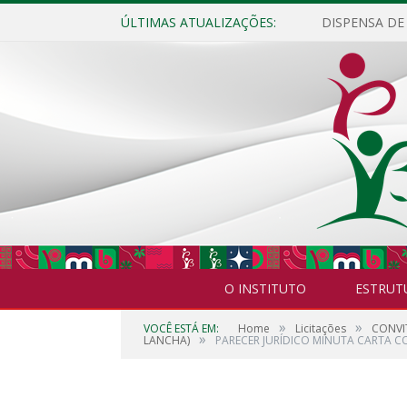
ÚLTIMAS ATUALIZAÇÕES:
O INSTITUTO
ESTRUT
»
»
VOCÊ ESTÁ EM:
Home
Licitações
CONVI
»
LANCHA)
PARECER JURÍDICO MINUTA CARTA C