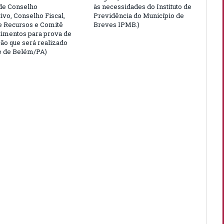
de Conselho
às necessidades do Instituto de
ivo, Conselho Fiscal,
Previdência do Município de
e Recursos e Comitê
Breves IPMB.)
timentos para prova de
ção que será realizado
e de Belém/PA)