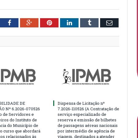
tter
Facebook
Google+
Pinterest
LinkedIn
Tumblr
Email
BILIDADE DE
Dispensa de Licitação nº
ÃO Nº 6.2026-070526
7.2026-110526 (A Contratação de
ão de Servidores e
serviço especializado de
ros do Instituto de
reserva e emissão de bilhetes
cia do Município de
de passagens aéreas nacionais
o curso que abordará
por intermédio de agência de
tos relacionados às
viagem, destinados a atender