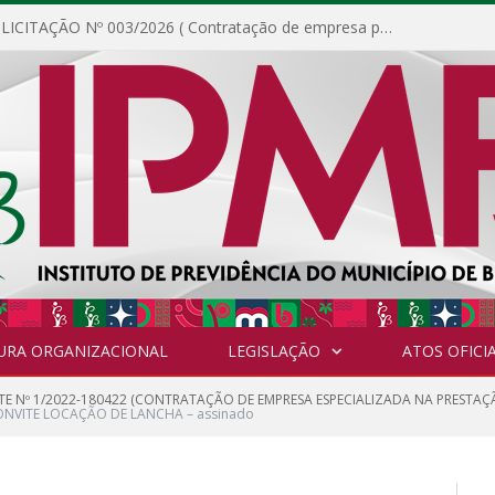
DISPENSA DE LICITAÇÃO Nº 003/2026 ( Contratação de empresa para fornecimento de gêneros alimentícios não perecíveis, materiais de expediente, descartáveis, copa e cozinha, para análise e posterior publicação.)
URA ORGANIZACIONAL
LEGISLAÇÃO
ATOS OFICIA
TE Nº 1/2022-180422 (CONTRATAÇÃO DE EMPRESA ESPECIALIZADA NA PRESTAÇ
ONVITE LOCAÇÃO DE LANCHA – assinado