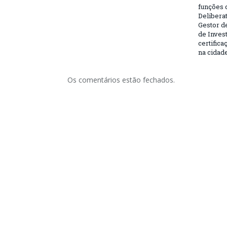
funções 
Deliberat
Gestor d
de Inves
certifica
na cidad
Os comentários estão fechados.