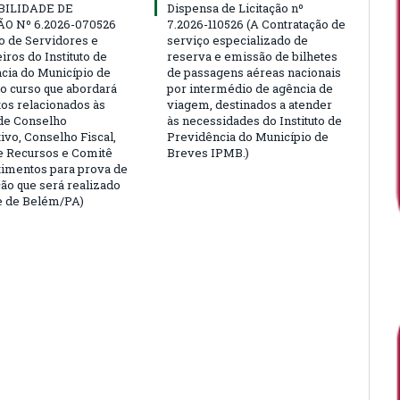
BILIDADE DE
Dispensa de Licitação nº
ÃO Nº 6.2026-070526
7.2026-110526 (A Contratação de
ão de Servidores e
serviço especializado de
ros do Instituto de
reserva e emissão de bilhetes
cia do Município de
de passagens aéreas nacionais
o curso que abordará
por intermédio de agência de
tos relacionados às
viagem, destinados a atender
de Conselho
às necessidades do Instituto de
ivo, Conselho Fiscal,
Previdência do Município de
e Recursos e Comitê
Breves IPMB.)
timentos para prova de
ção que será realizado
e de Belém/PA)