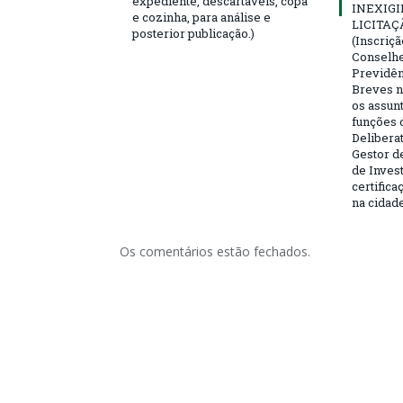
expediente, descartáveis, copa
INEXIGI
e cozinha, para análise e
LICITAÇ
posterior publicação.)
(Inscriç
Conselhei
Previdên
Breves n
os assun
funções 
Deliberat
Gestor d
de Inves
certifica
na cidad
Os comentários estão fechados.