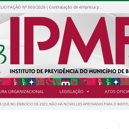
DISPENSA DE LICITAÇÃO Nº 003/2026 ( Contratação de empresa para fornecimento de gêneros alimentícios não perecíveis, materiais de expediente, descartáveis, copa e cozinha, para análise e posterior publicação.)
URA ORGANIZACIONAL
LEGISLAÇÃO
ATOS OFICIA
QUE NO EXERCÍCIO DE 2023, NÃO HÁ NOVAS LEIS APROVADAS PARA O INSTIT