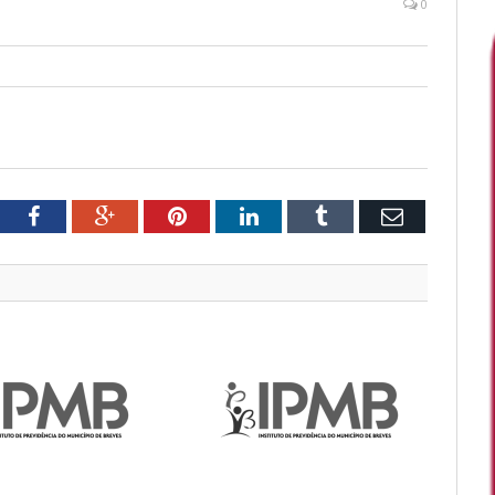
0
tter
Facebook
Google+
Pinterest
LinkedIn
Tumblr
Email