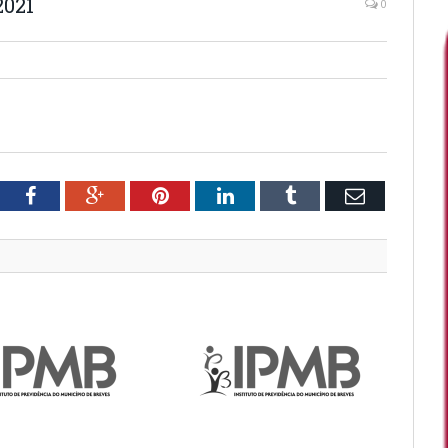
2021
0
tter
Facebook
Google+
Pinterest
LinkedIn
Tumblr
Email