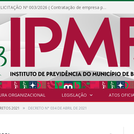
DISPENSA DE LICITAÇÃO Nº 003/2026 ( Contratação de empresa para fornecimento de gêneros alimentícios não perecíveis, materiais de expediente, descartáveis, copa e cozinha, para análise e posterior publicação.)
URA ORGANIZACIONAL
LEGISLAÇÃO
ATOS OFICIA
»
RETOS 2021
DECRETO N° 034 DE ABRIL DE 2021