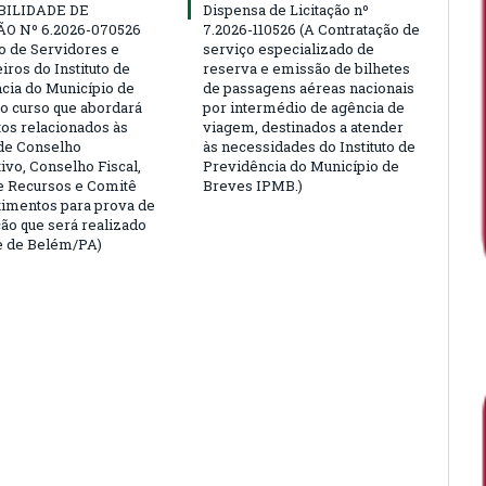
BILIDADE DE
Dispensa de Licitação nº
ÃO Nº 6.2026-070526
7.2026-110526 (A Contratação de
ão de Servidores e
serviço especializado de
ros do Instituto de
reserva e emissão de bilhetes
cia do Município de
de passagens aéreas nacionais
o curso que abordará
por intermédio de agência de
tos relacionados às
viagem, destinados a atender
de Conselho
às necessidades do Instituto de
ivo, Conselho Fiscal,
Previdência do Município de
e Recursos e Comitê
Breves IPMB.)
timentos para prova de
ção que será realizado
e de Belém/PA)