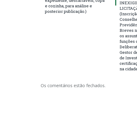
expediente, descartáveis, copa
INEXIGI
e cozinha, para análise e
LICITAÇ
posterior publicação.)
(Inscriç
Conselhei
Previdên
Breves n
os assun
funções 
Deliberat
Gestor d
de Inves
certifica
na cidad
Os comentários estão fechados.