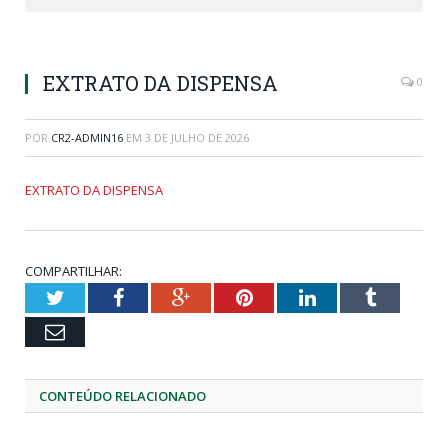
EXTRATO DA DISPENSA
0
POR
CR2-ADMIN16
EM
3 DE JULHO DE 2026
EXTRATO DA DISPENSA
COMPARTILHAR:
Twitter
Facebook
Google+
Pinterest
LinkedIn
Tumblr
Email
CONTEÚDO RELACIONADO