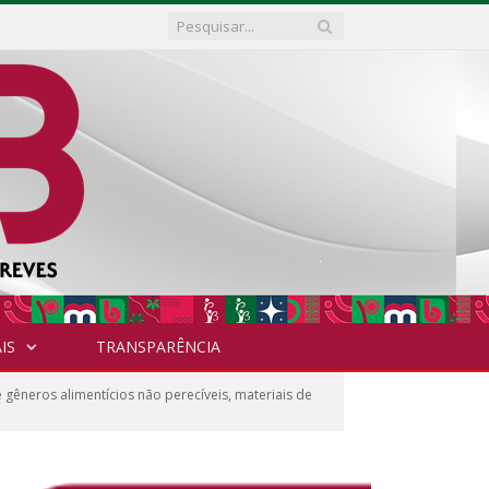
IS
TRANSPARÊNCIA
êneros alimentícios não perecíveis, materiais de