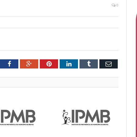
0
tter
Facebook
Google+
Pinterest
LinkedIn
Tumblr
Email