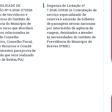
BILIDADE DE
Dispensa de Licitação nº
ÃO Nº 6.2026-070526
7.2026-110526 (A Contratação de
ão de Servidores e
serviço especializado de
ros do Instituto de
reserva e emissão de bilhetes
cia do Município de
de passagens aéreas nacionais
o curso que abordará
por intermédio de agência de
tos relacionados às
viagem, destinados a atender
de Conselho
às necessidades do Instituto de
ivo, Conselho Fiscal,
Previdência do Município de
e Recursos e Comitê
Breves IPMB.)
timentos para prova de
ção que será realizado
e de Belém/PA)