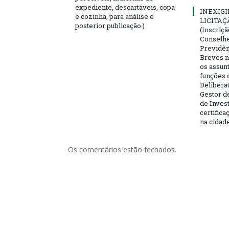
expediente, descartáveis, copa
INEXIGI
e cozinha, para análise e
LICITAÇ
posterior publicação.)
(Inscriç
Conselhei
Previdên
Breves n
os assun
funções 
Deliberat
Gestor d
de Inves
certifica
na cidad
Os comentários estão fechados.