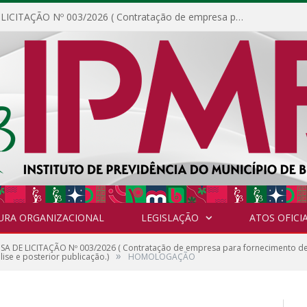
DISPENSA DE LICITAÇÃO Nº 003/2026 ( Contratação de empresa para fornecimento de gêneros alimentícios não perecíveis, materiais de expediente, descartáveis, copa e cozinha, para análise e posterior publicação.)
URA ORGANIZACIONAL
LEGISLAÇÃO
ATOS OFICIA
SA DE LICITAÇÃO Nº 003/2026 ( Contratação de empresa para fornecimento de g
»
ise e posterior publicação.)
HOMOLOGAÇÃO