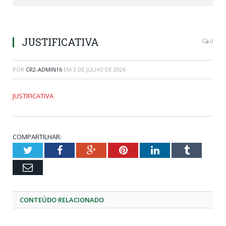
JUSTIFICATIVA
0
POR
CR2-ADMIN16
EM
3 DE JULHO DE 2026
JUSTIFICATIVA
COMPARTILHAR:
Twitter
Facebook
Google+
Pinterest
LinkedIn
Tumblr
Email
CONTEÚDO RELACIONADO