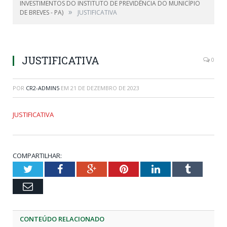
INVESTIMENTOS DO INSTITUTO DE PREVIDÊNCIA DO MUNICÍPIO
»
DE BREVES - PA)
JUSTIFICATIVA
JUSTIFICATIVA
0
POR
CR2-ADMIN5
EM
21 DE DEZEMBRO DE 2023
JUSTIFICATIVA
COMPARTILHAR:
Twitter
Facebook
Google+
Pinterest
LinkedIn
Tumblr
Email
CONTEÚDO RELACIONADO