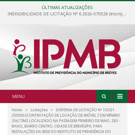
ÚLTIMAS ATUALIZAÇÕES:
INEXIGIBILIDADE DE LICITAÇÃO Nº 6.2026-070526 (Inscrição de Servidores e Conselheiros do Instituto de Previdência do Município de Breves no curso que abordará os assuntos relacionados às funções de Conselho Deliberativo, Conselho Fiscal, Gestor de Recursos e Comitê de Investimentos para prova de certificação que será realizado na cidade de Belém/PA)
MENU
»
»
Home
Licitações
DISPENSA DE LICITAÇÃO Nº 7/2021-
230300 (CONTRATAÇÃO DE LOCAÇÃO DE IMÓVEL COM MÍNIMO
256,73M2 LOCALIZADO NA PASSAGEM PRIMEIRO DE MAIO, 283 -
BAIXO, BAIRRO CENTRO, CIDADE DE BREVES/PA, PARA
INSTALAÇÕES DA SEDE DO INSTITUTO DE PREVIDÊNCIA DO