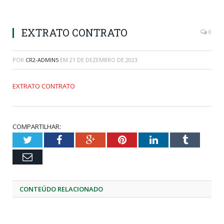
EXTRATO CONTRATO
0
POR
CR2-ADMIN5
EM
21 DE DEZEMBRO DE 2023
EXTRATO CONTRATO
COMPARTILHAR:
Twitter
Facebook
Google+
Pinterest
LinkedIn
Tumblr
Email
CONTEÚDO RELACIONADO